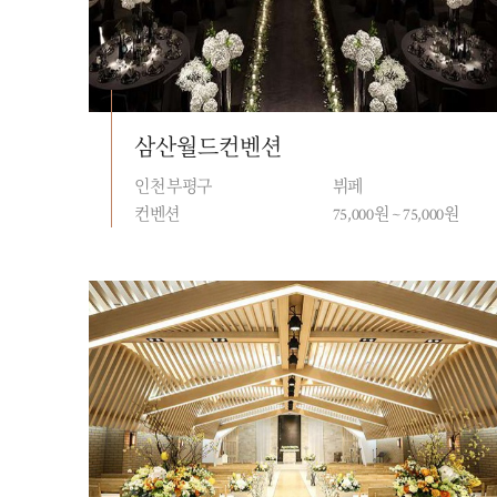
삼산월드컨벤션
인천 부평구
뷔페
컨벤션
75,000원 ~ 75,000원