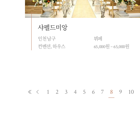
샤펠드미앙
인천 남구
뷔페
컨벤션, 하우스
65,000원 ~ 65,000원
1
2
3
4
5
6
7
8
9
10