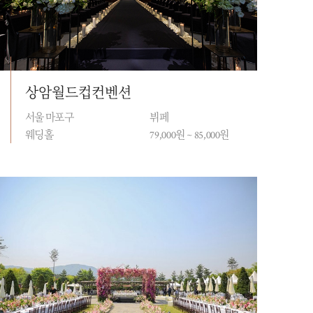
상암월드컵컨벤션
서울 마포구
뷔페
웨딩홀
79,000원 ~ 85,000원