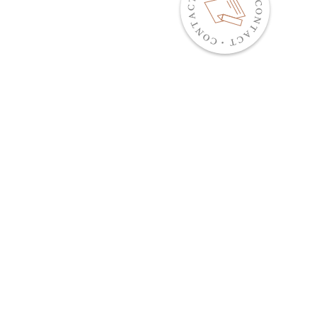
UT
PARTNERSHIP
ATION
RECRUIT
ICE
TERMS OF USE
PRIVACY POLICY