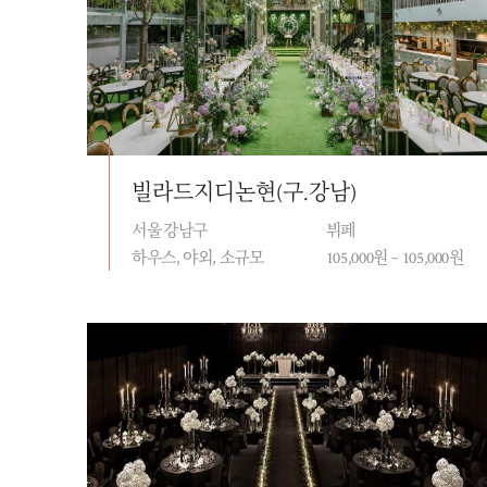
빌라드지디논현(구.강남)
서울 강남구
뷔페
하우스, 야외, 소규모
105,000원 ~ 105,000원