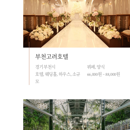
부천고려호텔
경기 부천시
뷔페, 양식
호텔, 웨딩홀, 하우스, 소규
66,000원 ~ 88,000원
모