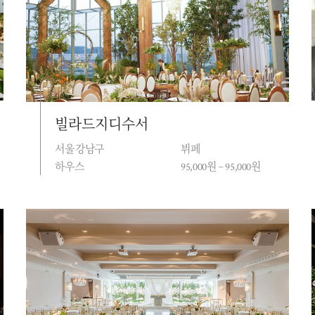
빌라드지디수서
서울 강남구
뷔페
하우스
95,000원 ~ 95,000원