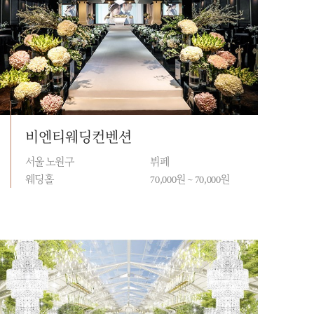
비엔티웨딩컨벤션
서울 노원구
뷔페
웨딩홀
70,000원 ~ 70,000원