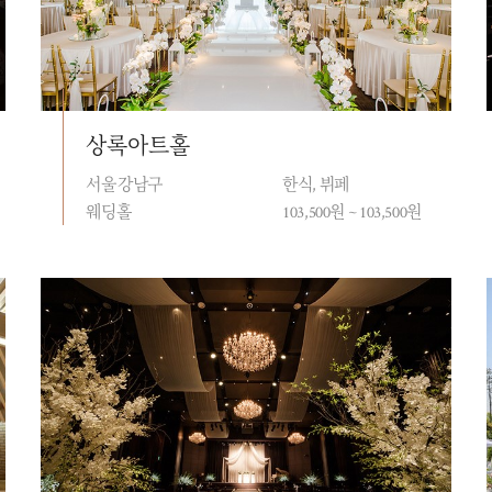
상록아트홀
서울 강남구
한식, 뷔페
웨딩홀
103,500원 ~ 103,500원