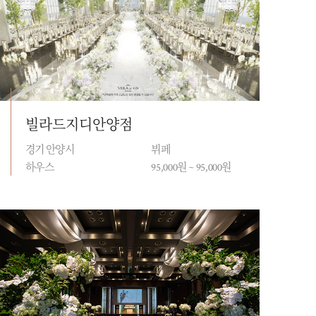
빌라드지디안양점
경기 안양시
뷔페
하우스
95,000원 ~ 95,000원