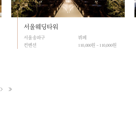
서울웨딩타워
서울 송파구
뷔페
컨벤션
110,000원 ~ 110,000원