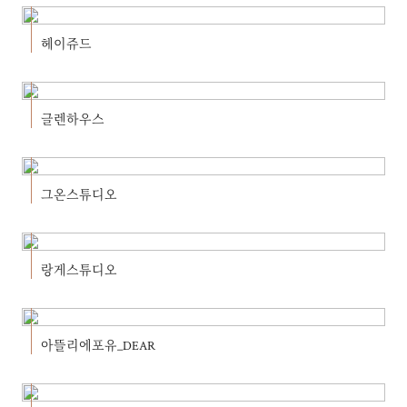
헤이쥬드
글렌하우스
그온스튜디오
랑게스튜디오
아뜰리에포유_DEAR