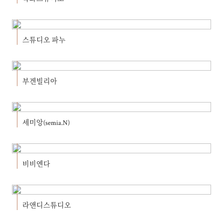
스튜디오 파누
부겐빌리아
세미앙(semia.N)
비비엔다
라앤디스튜디오