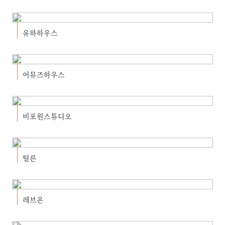
유하하우스
어뮤즈하우스
비포원스튜디오
틸른
레브온