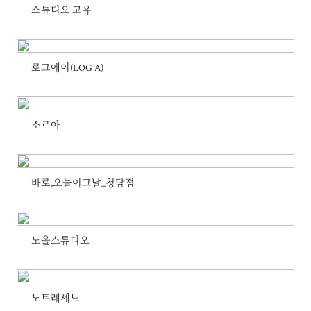
스튜디오 고유
로그에이(LOG A)
소르아
바로,오늘이그날_청담점
노올스튜디오
노트레세느