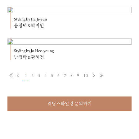
Styling by Ha Ji-eun
음정덕 & 박지인
Styling by Jo Hee-young
남정탁 & 황혜정
1
2
3
4
5
6
7
8
9
10
웨딩스타일링 문의하기